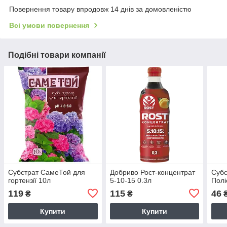
Повернення товару впродовж 14 днів за домовленістю
Всі умови повернення
Подібні товари компанії
Субстрат СамеТой для
Добриво Рост-концентрат
Субс
гортензії 10л
5-10-15 0.3л
Полі
119
115
46
₴
₴
Купити
Купити