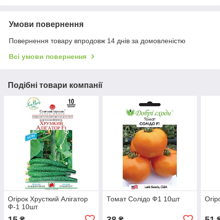
Умови повернення
Повернення товару впродовж 14 днів за домовленістю
Всі умови повернення
Подібні товари компанії
Огірок Хрусткий Алігатор
Томат Солідо Ф1 10шт
Огір
Ф-1 10шт
15
38
51
₴
₴