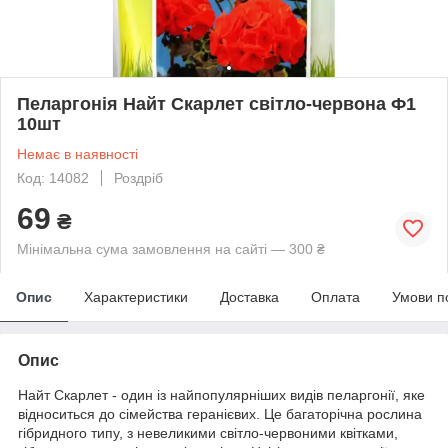
Пеларгонія Найт Скарлет світло-червона Ф1
10шт
Немає в наявності
Код: 14082
Роздріб
69
₴
Мінімальна сума замовлення на сайті — 300 ₴
Опис
Характеристики
Доставка
Оплата
Умови п
Опис
Найт Скарлет - один із найпопулярніших видів пеларгонії, яке
відноситься до сімейства геранієвих. Це багаторічна рослина
гібридного типу, з невеликими світло-червоними квітками,