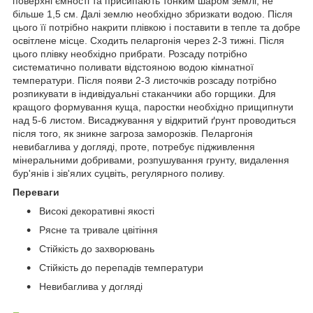
поверхні ємності та присипають тонким шаром землі, не
більше 1,5 см. Далі землю необхідно збризкати водою. Після
цього її потрібно накрити плівкою і поставити в тепле та добре
освітлене місце. Сходить пеларгонія через 2-3 тижні. Після
цього плівку необхідно прибрати. Розсаду потрібно
систематично поливати відстояною водою кімнатної
температури. Після появи 2-3 листочків розсаду потрібно
розпикувати в індивідуальні стаканчики або горщики. Для
кращого формування куща, паростки необхідно прищипнути
над 5-6 листом. Висаджування у відкритий ґрунт проводиться
після того, як зникне загроза заморозків. Пеларгонія
невибаглива у догляді, проте, потребує підживлення
мінеральними добривами, розпушування грунту, видалення
бур'янів і зів'ялих суцвіть, регулярного поливу.
Переваги
Високі декоративні якості
Рясне та тривале цвітіння
Стійкість до захворювань
Стійкість до перепадів температури
Невибаглива у догляді