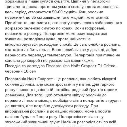
зібраними в пишні кулясті суцвіття. Цвітіння у пеларгонії
тривале та рясна, протягом усього сезону і до заморозків, за
весь період утворюється 50-60 суцвіть. Кущ рослини
невеликий до 35 см заввишки, але міцний і компактний.
Примітно те, що листя цього сорту коричневого забарвлення з
яскравою зеленою смугою по краях. Вони гофровані,
невеликого розміру. Пеларгонія може розмножуватися
живцями, розподілом куща, проте найчастіше
використовується розсадний спосіб. Це світлолюбна рослина,
яка також любить тепло. Воно невибагливе у догляді, добре
переносить перепади температури. Пеларгонія практично не
схильна до хвороб і не уражається шкідниками.
Посадка та догляд за Пеларгонією Найт Скарлет F1 Світло-
червоний 10 сем
Пеларгонія Найт Скарлет - це рослина, яка любить відкриті
сонячні ділянки, але може зростати й у півтіні. Для гарного
росту і рясного цвітіння їй потрібна родючий ґрунт із гарним
дренажем. Для того, щоб отримати квітучу рослину до
першого літнього місяця, необхідно сіяти пеларгонію з грудня
до лютого, але потрібно досвічувати розсаду. При
вирощуванні рослини в домашніх умовах, можна посіяти
насіння будь-якої пори року. Пеларгонію висівають у
зволожений живильний ґрунт. Насіння розподіляють по всій