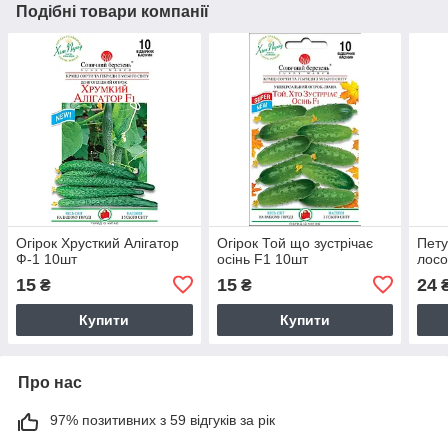
Подібні товари компанії
Огірок Хрусткий Алігатор
Огірок Той що зустрічає
Пету
Ф-1 10шт
осінь F1 10шт
лосо
15
15
24
₴
₴
Купити
Купити
Про нас
97% позитивних з 59 відгуків за рік