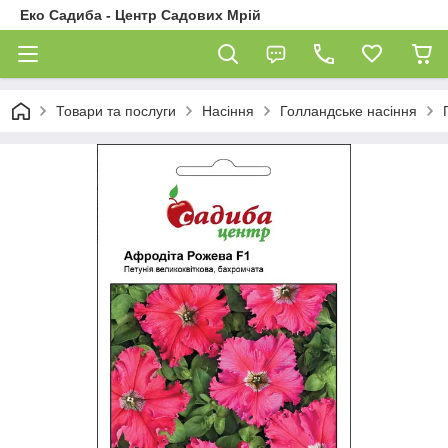
Еко Садиба - Центр Садових Мрій
Товари та послуги
Насіння
Голландське насіння