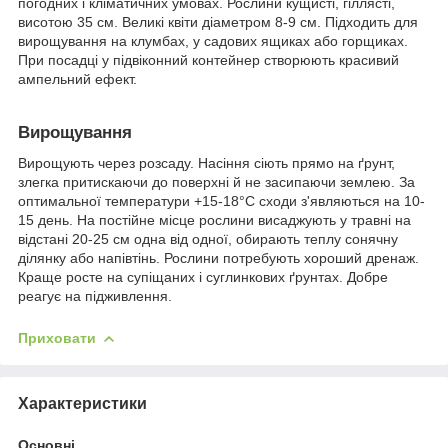
погодних і кліматичних умовах. Рослини кущисті, гіллясті,
висотою 35 см. Великі квіти діаметром 8-9 см. Підходить для
вирощування на клумбах, у садових ящиках або горщиках.
При посадці у підвіконний контейнер створюють красивий
ампельний ефект.
Вирощування
Вирощують через розсаду. Насіння сіють прямо на ґрунт,
злегка притискаючи до поверхні й не засипаючи землею. За
оптимальної температури +15-18°С сходи з'являються на 10-
15 день. На постійне місце рослини висаджують у травні на
відстані 20-25 см одна від одної, обирають теплу сонячну
ділянку або напівтінь. Рослини потребують хороший дренаж.
Краще росте на супіщаних і суглинкових ґрунтах. Добре
реагує на підживлення.
Приховати
Характеристики
Основні