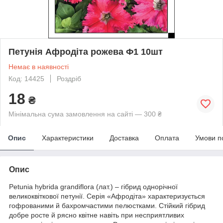
Петунія Афродіта рожева Ф1 10шт
Немає в наявності
Код: 14425
Роздріб
18
₴
Мінімальна сума замовлення на сайті — 300 ₴
Опис
Характеристики
Доставка
Оплата
Умови п
Опис
Petunia hybrida grandiflora (лат.) – гібрид однорічної
великоквіткової петунії. Серія «Афродіта» характеризується
гофрованими й бахромчастими пелюстками. Стійкий гібрид
добре росте й рясно квітне навіть при несприятливих