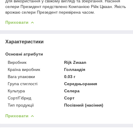
для використання у свіжому вигляді та зберігання. Насіння
селери Президент предствлено Компанією Рійк Цваан. Якість
врожаю селери Презедент перевірена часом.
Приховати
Характеристики
Основні атрибути
Виробник
Rijk Zwaan
Країна виробник
Голландія
Вага упаковки
0.03 г
Група стиглості
Середньорання
Культура
Селера
Сорт/Гібрид
Сорт
Тип продукції
Посівний (насіння)
Приховати