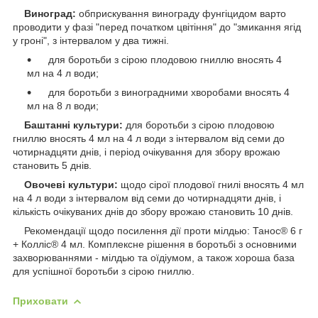
Виноград:
обприскування винограду фунгіцидом варто
проводити у фазі "перед початком цвітіння" до "змикання ягід
у гроні", з інтервалом у два тижні.
для боротьби з сірою плодовою гниллю вносять 4
мл на 4 л води;
для боротьби з виноградними хворобами вносять 4
мл на 8 л води;
Баштанні культури:
для боротьби з сірою плодовою
гниллю вносять 4 мл на 4 л води з інтервалом від семи до
чотирнадцяти днів, і період очікування для збору врожаю
становить 5 днів.
Овочеві культури:
щодо сірої плодової гнилі вносять 4 мл
на 4 л води з інтервалом від семи до чотирнадцяти днів, і
кількість очікуваних днів до збору врожаю становить 10 днів.
Рекомендації щодо посилення дії проти мілдью: Танос® 6 г
+ Колліс® 4 мл. Комплексне рішення в боротьбі з основними
захворюваннями - мілдью та оїдіумом, а також хороша база
для успішної боротьби з сірою гниллю.
Приховати