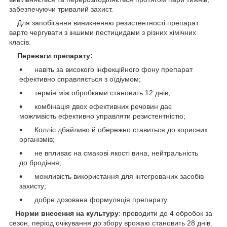
забезпечуючи тривалий захист.
Для запобігання виникненню резистентності препарат
варто чергувати з іншими пестицидами з різних хімічних
класів.
Переваги препарату:
навіть за високого інфекційного фону препарат
ефективно справляється з оїдіумом;
термін між обробками становить 12 днів;
комбінація двох ефективних речовин дає
можливість ефективно управляти резистентністю;
Колліс дбайливо й обережно ставиться до корисних
організмів;
не впливає на смакові якості вина, нейтральність
до бродіння;
можливість використання для інтегрованих засобів
захисту;
добре дозована формуляція препарату.
Норми внесення на культуру
: проводити до 4 обробок за
сезон, період очікування до збору врожаю становить 28 днів.