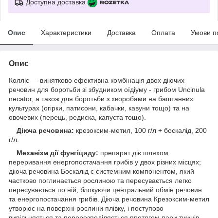
Доступна доставка
Опис
Характеристики
Доставка
Оплата
Умови п
Опис
Колліс — винятково ефективна комбінація двох діючих
речовин для боротьби зі збудником оїдіуму - грибом Uncinula
necator, а також для боротьби з хворобами на баштанних
культурах (огірки, патисони, кабачки, кавуни тощо) та на
овочевих (перець, редиска, капуста тощо).
Діюча речовина:
крезоксим-метил, 100 г/л + боскалід, 200
г/л.
Механізм дії фунгіциду:
препарат діє шляхом
переривання енергопостачання грибів у двох різних місцях;
діюча речовина Боскалід є системним компонентом, який
частково поглинається рослиною та пересувається легко
пересувається по ній, блокуючи центральний обмін речовин
та енергопостачання грибів. Діюча речовина Крезоксим-метил
утворює на поверхні рослини плівку, і поступово
вивільняється та перерозподіляється протягом пари тижнів,