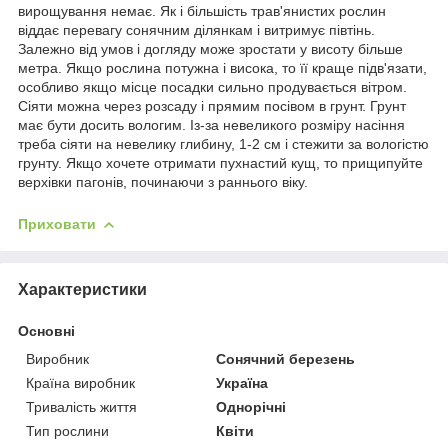
вирощування немає. Як і більшість трав'янистих рослин
віддає перевагу сонячним ділянкам і витримує півтінь.
Залежно від умов і догляду може зростати у висоту більше
метра. Якщо рослина потужна і висока, то її краще підв'язати,
особливо якщо місце посадки сильно продувається вітром.
Сіяти можна через розсаду і прямим посівом в грунт. Грунт
має бути досить вологим. Із-за невеликого розміру насіння
треба сіяти на невелику глибину, 1-2 см і стежити за вологістю
грунту. Якщо хочете отримати пухнастий кущ, то прищипуйте
верхівки пагонів, починаючи з раннього віку.
Приховати
Характеристики
Основні
Виробник
Сонячний березень
Країна виробник
Україна
Тривалість життя
Однорічні
Тип рослини
Квіти