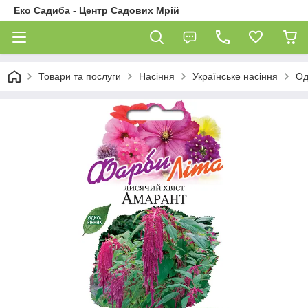
Еко Садиба - Центр Садових Мрій
Товари та послуги
Насіння
Українське насіння
Од