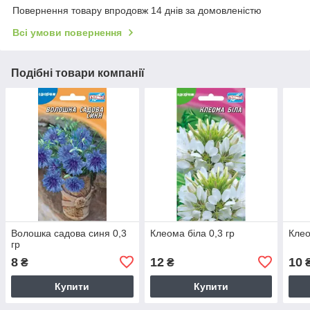
Повернення товару впродовж 14 днів за домовленістю
Всі умови повернення
Подібні товари компанії
Волошка садова синя 0,3
Клеома біла 0,3 гр
Клео
гр
8
12
10
₴
₴
Купити
Купити