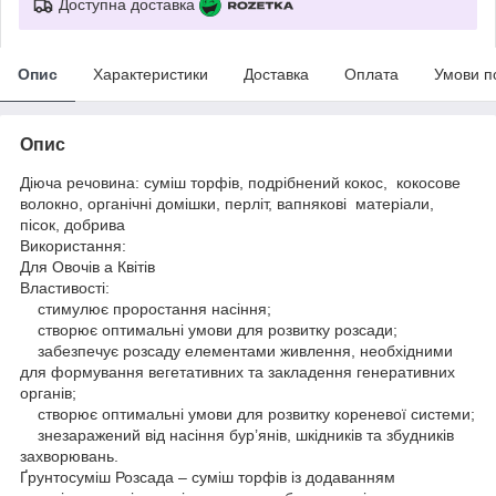
Доступна доставка
Опис
Характеристики
Доставка
Оплата
Умови п
Опис
Діюча речовина: суміш торфів, подрібнений кокос, кокосове
волокно, органічні домішки, перліт, вапнякові матеріали,
пісок, добрива
Використання:
Для Овочів а Квітів
Властивості:
стимулює проростання насіння;
створює оптимальні умови для розвитку розсади;
забезпечує розсаду елементами живлення, необхідними
для формування вегетативних та закладення генеративних
органів;
створює оптимальні умови для розвитку кореневої системи;
знезаражений від насіння бур’янів, шкідників та збудників
захворювань.
Ґрунтосуміш Розсада – суміш торфів із додаванням