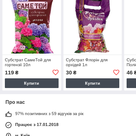
Субстрат СамеТой для
Субстрат Флорін для
Субс
гортензії 10л
орхідей 1л
Полі
119
30
46
₴
₴
Купити
Купити
Про нас
97% позитивних з 59 відгуків за рік
Працює з 17.01.2018
м. Київ