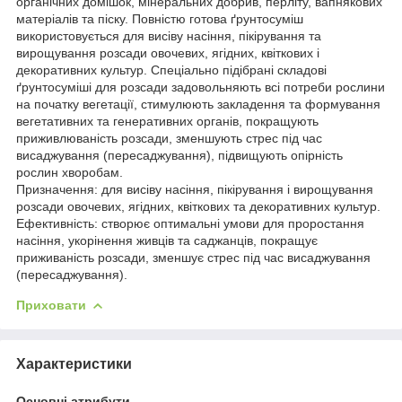
органічних домішок, мінеральних добрив, перліту, вапнякових
матеріалів та піску. Повністю готова ґрунтосуміш
використовується для висіву насіння, пікірування та
вирощування розсади овочевих, ягідних, квіткових і
декоративних культур. Спеціально підібрані складові
ґрунтосуміші для розсади задовольняють всі потреби рослини
на початку вегетації, стимулюють закладення та формування
вегетативних та генеративних органів, покращують
приживлюваність розсади, зменшують стрес під час
висаджування (пересаджування), підвищують опірність
рослин хворобам.
Призначення: для висіву насіння, пікірування і вирощування
розсади овочевих, ягідних, квіткових та декоративних культур.
Ефективність: створює оптимальні умови для проростання
насіння, укорінення живців та саджанців, покращує
приживаність розсади, зменшує стрес під час висаджування
(пересаджування).
Приховати
Характеристики
Основні атрибути