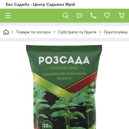
Еко Садиба - Центр Садових Мрій
Товари та послуги
Субстрати та ґрунти
Ґрунтосуміш 