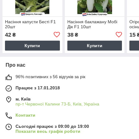
Насіння капусти Бесті F1
Насіння баклажану Мобі
Огір
20шт
Дік F1 10шт
осін
42
38
15
₴
₴
Купити
Купити
Про нас
96% позитивних з 56 відгуків за рік
Працює з 17.01.2018
м. Київ
пр-т Червоної Калини 73-Б, Київ, Україна
Контакти
Сьогодні працює з 09:00 до 19:00
Показати весь графік роботи