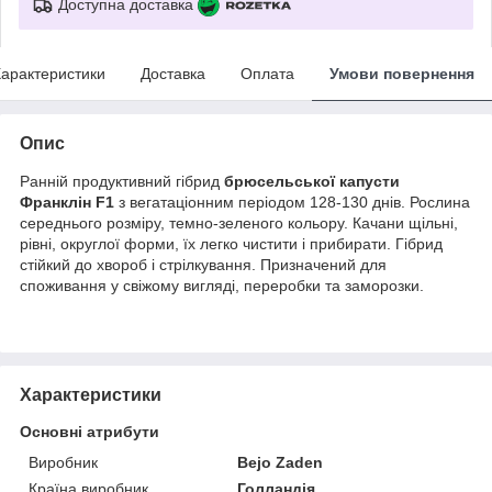
Доступна доставка
арактеристики
Доставка
Оплата
Умови повернення
Опис
Ранній продуктивний гібрид
брюсельської капусти
Франклін F1
з вегатаціонним періодом 128-130 днів. Рослина
середнього розміру, темно-зеленого кольору. Качани щільні,
рівні, округлої форми, їх легко чистити і прибирати. Гібрид
стійкий до хвороб і стрілкування. Призначений для
споживання у свіжому вигляді, переробки та заморозки.
Характеристики
Основні атрибути
Виробник
Bejo Zaden
Країна виробник
Голландія