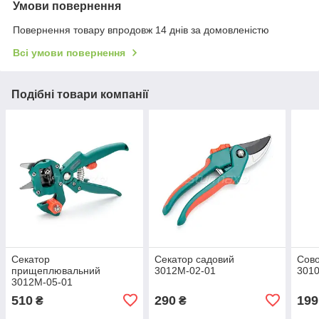
Умови повернення
Повернення товару впродовж 14 днів за домовленістю
Всі умови повернення
Подібні товари компанії
Секатор
Секатор садовий
Сово
прищеплювальний
3012М-02-01
301
3012М-05-01
510
290
199
₴
₴