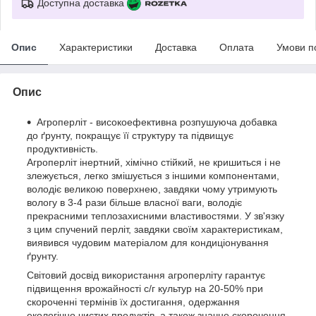
Доступна доставка
Опис
Характеристики
Доставка
Оплата
Умови п
Опис
Агроперліт - високоефективна розпушуюча добавка
до ґрунту, покращує її структуру та підвищує
продуктивність.
Агроперліт інертний, хімічно стійкий, не кришиться і не
злежується, легко змішується з іншими компонентами,
володіє великою поверхнею, завдяки чому утримують
вологу в 3-4 рази більше власної ваги, володіє
прекрасними теплозахисними властивостями. У зв'язку
з цим спучений перліт, завдяки своїм характеристикам,
виявився чудовим матеріалом для кондиціонування
ґрунту.
Світовий досвід використання агроперліту гарантує
підвищення врожайності с/г культур на 20-50% при
скороченні термінів їх достигання, одержання
екологічно чистих продуктів, а також значне скорочення