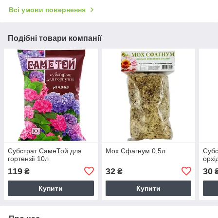
Всі умови повернення
Подібні товари компанії
Субстрат СамеТой для
Мох Сфагнум 0,5л
Субс
гортензії 10л
орхі
119
32
30
₴
₴
Купити
Купити