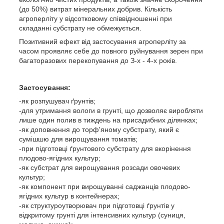
(до 50%) витрат мінеральних добрив. Кількість
агроперліту у відсотковому співвідношенні при
складанні субстрату не обмежується.
Позитивний ефект від застосування агроперліту за
часом проявляє себе до повного руйнування зерен при
багаторазових перекопування до З-х - 4-х років.
Застосування:
-як розпушувач ґрунтів;
-для утримання вологи в грунті, що дозволяє виробляти
лише один полив в тиждень на присадибних ділянках;
-як доповнення до торф'яному субстрату, який є
сумішшю для вирощування томатів;
-при підготовці ґрунтового субстрату для вкорінення
плодово-ягідних культур;
-як субстрат для вирощування розсади овочевих
культур;
-як компонент при вирощуванні саджанців плодово-
ягідних культур в контейнерах;
-як структуроутворювач при підготовці ґрунтів у
відкритому грунті для інтенсивних культур (суниця,