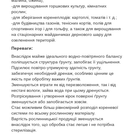
малина, ожина);
-для вирощування горшкових культур, кімнатних
рослин;
-для зберігання коренеплодів: картоплі, томатів і т. д.;
-для будівництва газонів, тенісних кортів, полів для
спортивних ігор і для гольфу, а також для вирощування
на стаціонарних майданчиках дернового шару для
озеленення територій.
Переваги:
Внаслідок майже ідеального водно-повітряного балансу
поліпшується структура ґрунту, запобігає її ущільнення.
Підсилює повітро-утримуючу здатність грунту,
забезпечує необхідний дренаж, особливо цінним це
якість при обробітку важких ґрунтів.
Зменшуються втрати як від перезволоження, так і від
нестачі вологи, зайва вода при цьому дренується.
Розтріскування і утворення кірок поверхні ґрунту
зменшується або запобігається зовсім.
Стає можливим більш рівномірний розподіл кореневої
системи по всьому рослинному матеріалу.
Вартість рослинницької продукції зменшується
внаслідок того, що обробка стає легше і не потрібна
стерилізація.