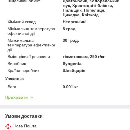
Шкідливий об'єкт
Довгоносик, Колорадський
жук, Хрестоцвіті блішки,
Пильщик, Попелиця,
Цикадка, Квіткоїд
Хімічний склад
Неорганічні
Мінімальна температура
8 град.
ефективної дії
Максимальна
30 град.
температура ефективної
дії
Вміст діючої речовини
тіаметоксам, 250 г/кг
Виробник
Syngenta
Країна виробник
Швейцарія
Упаковка
Вага
0.001 кг
Приховати
Умови доставки
Нова Пошта