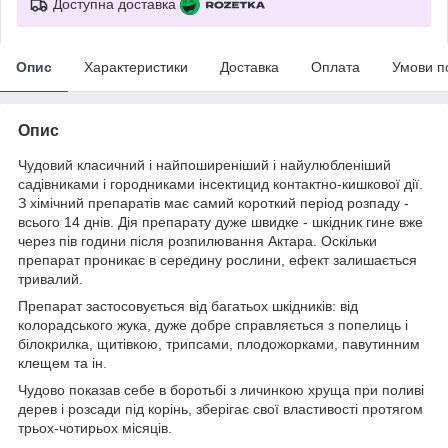
Доступна доставка
Опис
Характеристики
Доставка
Оплата
Умови п
Опис
Чудовий класичний і найпоширеніший і найулюбленіший
садівниками і городниками інсектицид контактно-кишкової дії.
З хімічний препаратів має самий короткий період розпаду -
всього 14 днів. Дія препарату дуже швидке - шкідник гине вже
через пів години після розпилювання Актара. Оскільки
препарат проникає в середину рослини, ефект залишається
тривалий.
Препарат застосовується від багатьох шкідників: від
колорадського жука, дуже добре справляється з попелиць і
білокрилка, щитівкою, трипсами, плодожорками, павутинним
клещем та ін.
Чудово показав себе в боротьбі з личинкою хруща при поливі
дерев і розсади під корінь, зберігає свої властивості протягом
трьох-чотирьох місяців.