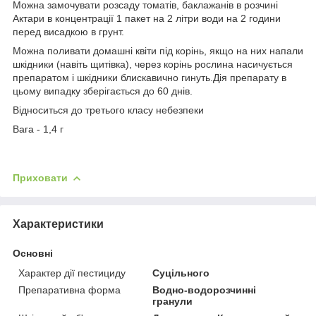
Можна замочувати розсаду томатів, баклажанів в розчині
Актари в концентрації 1 пакет на 2 літри води на 2 години
перед висадкою в грунт.
Можна поливати домашні квіти під корінь, якщо на них напали
шкідники (навіть щитівка), через корінь рослина насичується
препаратом і шкідники блискавично гинуть.Дія препарату в
цьому випадку зберігається до 60 днів.
Відноситься до третього класу небезпеки
Вага - 1,4 г
Приховати
Характеристики
Основні
Характер дії пестициду
Суцільного
Препаративна форма
Водно-водорозчинні
гранули