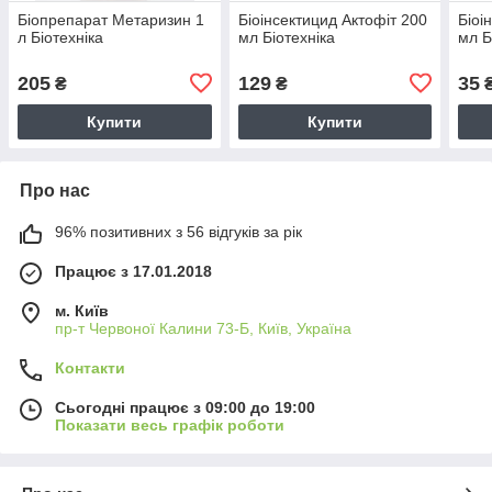
Біопрепарат Метаризин 1
Біоінсектицид Актофіт 200
Біоі
л Біотехніка
мл Біотехніка
мл Б
205
129
35
₴
₴
Купити
Купити
Про нас
96% позитивних з 56 відгуків за рік
Працює з 17.01.2018
м. Київ
пр-т Червоної Калини 73-Б, Київ, Україна
Контакти
Сьогодні працює з 09:00 до 19:00
Показати весь графік роботи