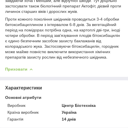
завдаючи хоча і менший, але відчутної шкоди. Тут доцільно
застосувати також біологічний препарат Актофіт, дієвий проти
личинок старших віків і дорослих жуків.
Проти кожного покоління шкідників проводиться 3-4 обробки
битоксибациллином з інтервалом 6-8 днів. За вегетаційний
період на помідорах потрібна одна, на картоплі дві-три, іноді
чотири обробки. В період зав'язування плодів бітоксибацилін
є єдино безпечним засобом захисту баклажанів від
колорадського жука. Застосовуючи бітоксибацилін, городник
може майже повністю виключити використання хімічних
препаратів захисту рослин від небезпечного шкідника.
Приховати
Характеристики
Основні атрибути
Виробник
Центр Біотехніка
Країна виробник
Україна
Гарантія
14 днів