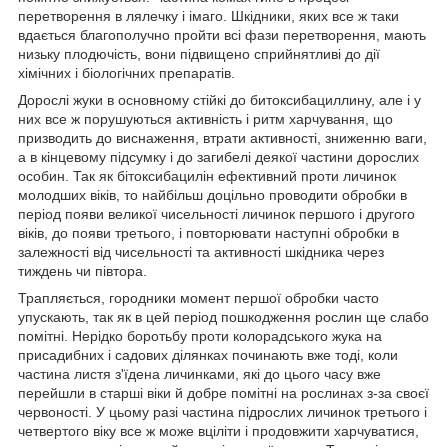
перетворення в лялечку і імаго. Шкідники, яких все ж таки
вдається благополучно пройти всі фази перетворення, мають
низьку плодючість, вони підвищено сприйнятливі до дії
хімічних і біологічних препаратів.
Дорослі жуки в основному стійкі до битоксибациллину, але і у
них все ж порушуються активність і ритм харчування, що
призводить до виснаження, втрати активності, зниженню ваги,
а в кінцевому підсумку і до загибелі деякої частини дорослих
особин. Так як бітоксибацилін ефективний проти личинок
молодших віків, то найбільш доцільно проводити обробки в
період появи великої чисельності личинок першого і другого
віків, до появи третього, і повторювати наступні обробки в
залежності від чисельності та активності шкідника через
тиждень чи півтора.
Трапляється, городники момент першої обробки часто
упускають, так як в цей період пошкодження рослин ще слабо
помітні. Нерідко боротьбу проти колорадського жука на
присадибних і садових ділянках починають вже тоді, коли
частина листя з'їдена личинками, які до цього часу вже
перейшли в старші віки й добре помітні на рослинах з-за своєї
червоності. У цьому разі частина підрослих личинок третього і
четвертого віку все ж може вціліти і продовжити харчуватися,