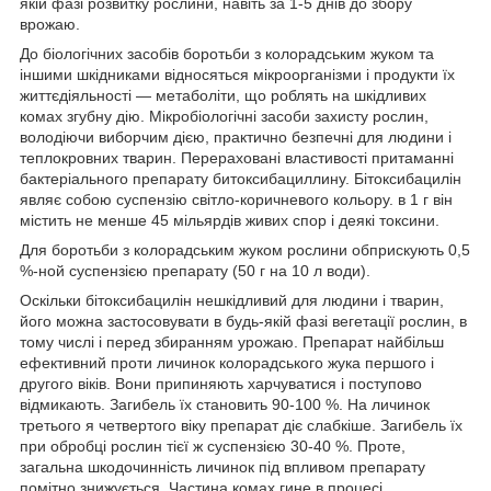
якій фазі розвитку рослини, навіть за 1-5 днів до збору
врожаю.
До біологічних засобів боротьби з колорадським жуком та
іншими шкідниками відносяться мікроорганізми і продукти їх
життєдіяльності — метаболіти, що роблять на шкідливих
комах згубну дію. Мікробіологічні засоби захисту рослин,
володіючи виборчим дією, практично безпечні для людини і
теплокровних тварин. Перераховані властивості притаманні
бактеріального препарату битоксибациллину. Бітоксибацилін
являє собою суспензію світло-коричневого кольору. в 1 г він
містить не менше 45 мільярдів живих спор і деякі токсини.
Для боротьби з колорадським жуком рослини обприскують 0,5
%-ной суспензією препарату (50 г на 10 л води).
Оскільки бітоксибацилін нешкідливий для людини і тварин,
його можна застосовувати в будь-якій фазі вегетації рослин, в
тому числі і перед збиранням урожаю. Препарат найбільш
ефективний проти личинок колорадського жука першого і
другого віків. Вони припиняють харчуватися і поступово
відмикають. Загибель їх становить 90-100 %. На личинок
третього я четвертого віку препарат діє слабкіше. Загибель їх
при обробці рослин тієї ж суспензією 30-40 %. Проте,
загальна шкодочинність личинок під впливом препарату
помітно знижується. Частина комах гине в процесі