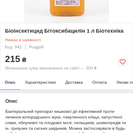
Біоінсектицид Бітоксибацилін 1 л Біотехніка
Немає в наявності
Код: 942
Роздріб
215
₴
Мінімальна сума замовлення на сайті — 300 ₴
Опис
Характеристики
Доставка
Оплата
Умови п
Опис
Бактеріальний препарат кишкової дії ефективний проти
личинок колорадського жука, павутинного кліща, капустяної
совки, яблуневої та плодової молі, пильщиків, шовкопрядів та
ін. гризучих та сисних шкідників. Можна застосовувати в будь-