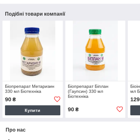
Подібні товари компанії
Біопрепарат Метаризин
Біопрепарат Біплан
Біоі
330 мл Біотехніка
(Гаупсин) 330 мл
мл Б
Біотехніка
90
129
₴
90
₴
Купити
Про нас