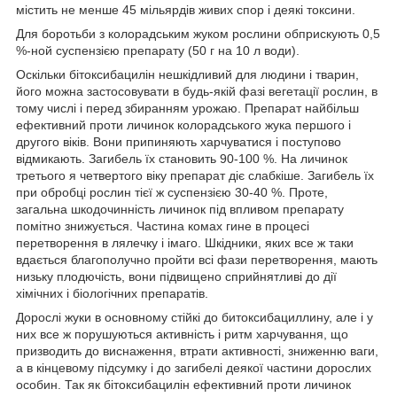
містить не менше 45 мільярдів живих спор і деякі токсини.
Для боротьби з колорадським жуком рослини обприскують 0,5
%-ной суспензією препарату (50 г на 10 л води).
Оскільки бітоксибацилін нешкідливий для людини і тварин,
його можна застосовувати в будь-якій фазі вегетації рослин, в
тому числі і перед збиранням урожаю. Препарат найбільш
ефективний проти личинок колорадського жука першого і
другого віків. Вони припиняють харчуватися і поступово
відмикають. Загибель їх становить 90-100 %. На личинок
третього я четвертого віку препарат діє слабкіше. Загибель їх
при обробці рослин тієї ж суспензією 30-40 %. Проте,
загальна шкодочинність личинок під впливом препарату
помітно знижується. Частина комах гине в процесі
перетворення в лялечку і імаго. Шкідники, яких все ж таки
вдається благополучно пройти всі фази перетворення, мають
низьку плодючість, вони підвищено сприйнятливі до дії
хімічних і біологічних препаратів.
Дорослі жуки в основному стійкі до битоксибациллину, але і у
них все ж порушуються активність і ритм харчування, що
призводить до виснаження, втрати активності, зниженню ваги,
а в кінцевому підсумку і до загибелі деякої частини дорослих
особин. Так як бітоксибацилін ефективний проти личинок