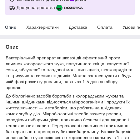
Доступна доставка
Опис
Характеристики
Доставка
Оплата
Умови п
Опис
Бактеріальний препарат кишкової дії ефективний проти
личинок колорадського жука, павутинного кліща, капустяної
совки, яблуневої та плодової молі, пильщиків, шовкопрядів та
ін. гризучих та сисних шкідників. Можна застосовувати в будь-
якій фазі розвитку рослини, навіть за 1-5 днів до збору
врожаю.
До біологічних засобів боротьби з колорадським жуком та
іншими шкідниками відносяться мікроорганізми і продукти їх
життєдіяльності — метаболіти, що роблять на шкідливих
комах згубну дію. Мікробіологічні засоби захисту рослин,
володіючи виборчим дією, практично безпечні для людини і
теплокровних тварин. Перераховані властивості притаманні
бактеріального препарату битоксибациллину. Бітоксибацилін
являє собою суспензію світло-коричневого кольору. в 1 г він