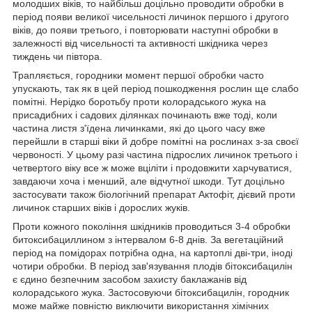
молодших віків, то найбільш доцільно проводити обробки в
період появи великої чисельності личинок першого і другого
віків, до появи третього, і повторювати наступні обробки в
залежності від чисельності та активності шкідника через
тиждень чи півтора.
Трапляється, городники момент першої обробки часто
упускають, так як в цей період пошкодження рослин ще слабо
помітні. Нерідко боротьбу проти колорадського жука на
присадибних і садових ділянках починають вже тоді, коли
частина листя з'їдена личинками, які до цього часу вже
перейшли в старші віки й добре помітні на рослинах з-за своєї
червоності. У цьому разі частина підрослих личинок третього і
четвертого віку все ж може вціліти і продовжити харчуватися,
завдаючи хоча і менший, але відчутної шкоди. Тут доцільно
застосувати також біологічний препарат Актофіт, дієвий проти
личинок старших віків і дорослих жуків.
Проти кожного покоління шкідників проводиться 3-4 обробки
битоксибациллином з інтервалом 6-8 днів. За вегетаційний
період на помідорах потрібна одна, на картоплі дві-три, іноді
чотири обробки. В період зав'язування плодів бітоксибацилін
є єдино безпечним засобом захисту баклажанів від
колорадського жука. Застосовуючи бітоксибацилін, городник
може майже повністю виключити використання хімічних