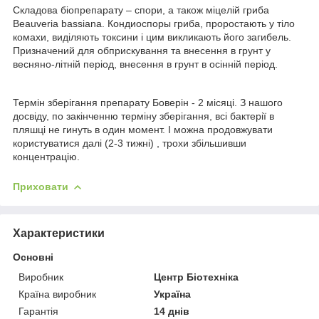
Складова біопрепарату – спори, а також міцелій гриба
Beauveria bassiana. Кондиоспоры гриба, проростають у тіло
комахи, виділяють токсини і цим викликають його загибель.
Призначений для обприскування та внесення в грунт у
весняно-літній період, внесення в грунт в осінній період.
Термін зберігання препарату Боверін - 2 місяці. З нашого
досвіду, по закінченню терміну зберігання, всі бактерії в
пляшці не гинуть в один момент. І можна продовжувати
користуватися далі (2-3 тижні) , трохи збільшивши
концентрацію.
Приховати
Характеристики
Основні
Виробник
Центр Біотехніка
Країна виробник
Україна
Гарантія
14 днів