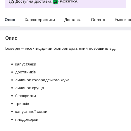
Доступна доставка
Опис
Характеристики
Доставка
Оплата
Умови п
Опис
Боверін – інсектицидний біопрепарат, який позбавить від:
капустянки
дротяників
личинок колорадського жука
личинок хруща
білокрилки
трипсів
капустяної совки
плодожерки