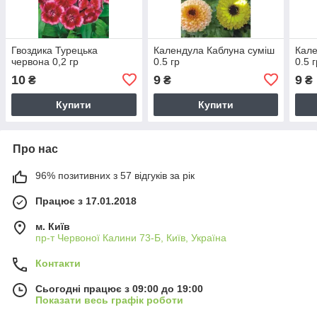
Гвоздика Турецька
Календула Каблуна суміш
Кале
червона 0,2 гр
0.5 гр
0.5 
10
9
9
₴
₴
₴
Купити
Купити
Про нас
96% позитивних з 57 відгуків за рік
Працює з 17.01.2018
м. Київ
пр-т Червоної Калини 73-Б, Київ, Україна
Контакти
Сьогодні працює з 09:00 до 19:00
Показати весь графік роботи