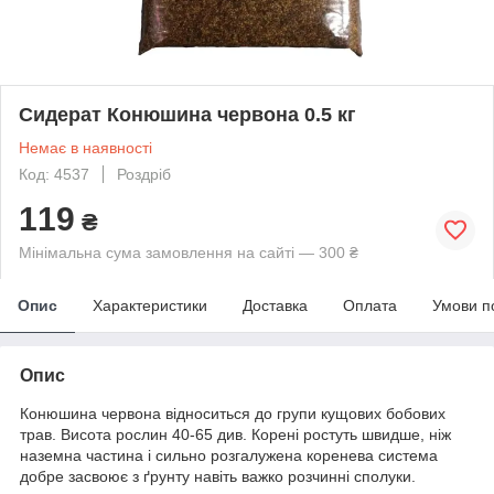
Сидерат Конюшина червона 0.5 кг
Немає в наявності
Код: 4537
Роздріб
119
₴
Мінімальна сума замовлення на сайті — 300 ₴
Опис
Характеристики
Доставка
Оплата
Умови п
Опис
Конюшина червона відноситься до групи кущових бобових
трав. Висота рослин 40-65 див. Корені ростуть швидше, ніж
наземна частина і сильно розгалужена коренева система
добре засвоює з ґрунту навіть важко розчинні сполуки.