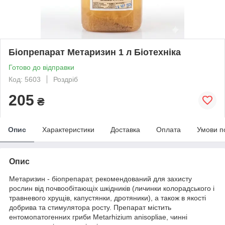
Біопрепарат Метаризин 1 л Біотехніка
Готово до відправки
Код: 5603
Роздріб
205
₴
Опис
Характеристики
Доставка
Оплата
Умови п
Опис
Метаризин - біопрепарат, рекомендований для захисту
рослин від почвообітающіх шкідників (личинки колорадського і
травневого хрущів, капустянки, дротяники), а також в якості
добрива та стимулятора росту. Препарат містить
ентомопатогенних гриби Metarhizium anisopliae, чинні