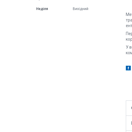
Неділя
Вихідний
Ме
тра
ент
Пе
ко
У 
ком