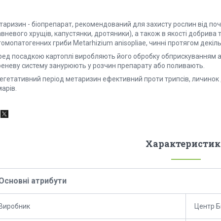
таризин - біопрепарат, рекомендований для захисту рослин від поч
вневого хрущів, капустянки, дротяники), а також в якості добрива 
омопатогенних гриби Metarhizium anisopliae, чинні протягом декіль
ред посадкою картоплі виробляють його обробку обприскуванням аб
реневу систему занурюють у розчин препарату або поливають.
вегетативний період метаризин ефективний проти трипсів, личинок 
арів.
Характеристик
Основні атрибути
Виробник
Центр Б