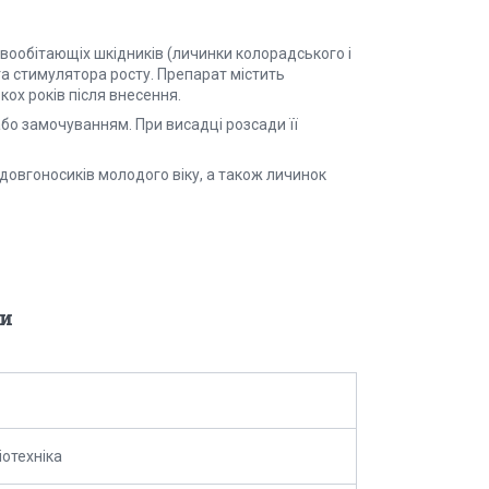
вообітающіх шкідників (личинки колорадського і
та стимулятора росту. Препарат містить
кох років після внесення.
о замочуванням. При висадці розсади її
довгоносиків молодого віку, а також личинок
и
іотехніка