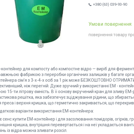
+380 (63) 039-93-90
повернення товару пр
контейнер для компосту або компостне відро — виріб для ферментац
равжньою фабрикою з переробки органічних залишків у багате орг
нтейнера сім'я з 3-х-4-х осіб за 1 рік може БЕЗКОШТОВНО ОТРИМАТ
ктивніший, ніж перегній. Дуже зручний у використанні ЕМ - контей
ою 15-ти літрову ємність. В її основу вкручений кран для зливу ЕМ
астикова решітка, яка забезпечує зціджування рідини, що збираєт
 преса і верхня кришка, що герметично закривається, що перекрива
даткові варіанти використання ЕМ-контейнера:
 сенс купити ЕМ-контейнер і для засолювання помідорів, огірків, г
нішня кришка, внутрішня перевертається і на неї укладається ванта
інь із відра можна зливати розсіл.