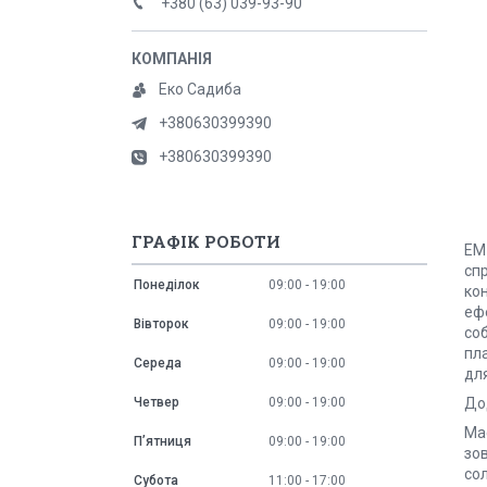
+380 (63) 039-93-90
Еко Садиба
+380630399390
+380630399390
ГРАФІК РОБОТИ
ЕМ-
сп
Понеділок
09:00
19:00
ко
ефе
Вівторок
09:00
19:00
соб
пл
Середа
09:00
19:00
для
Четвер
09:00
19:00
До
Має
Пʼятниця
09:00
19:00
зов
сол
Субота
11:00
17:00