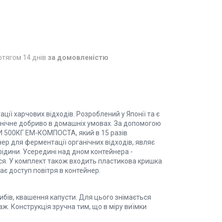
отягом 14 днів
за домовленістю
ії харчових відходів. Розроблений у Японії та є
анічне добриво в домашніх умовах. За допомогою
И 500КГ ЕМ-КОМПОСТА, який в 15 разів
нер для ферментації органічних відходів, являє
-рідини. Усередині над дном контейнера -
ься. У комплект також входить пластикова кришка
є доступ повітря в контейнер.
рибів, квашення капусти. Для цього знімається
ж. Конструкція зручна тим, що в міру виїмки