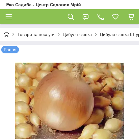
Еко Садиба - Центр Садових Мрій
Товари та послуги
Цибуля-сіянка
Цибуля сіянка Штур
Рання