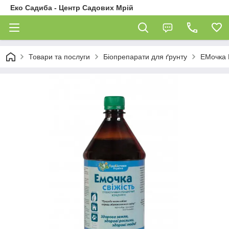
Еко Садиба - Центр Садових Мрій
Товари та послуги
Біопрепарати для ґрунту
ЕМочка Б