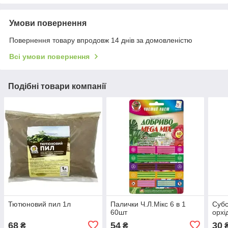
Умови повернення
Повернення товару впродовж 14 днів за домовленістю
Всі умови повернення
Подібні товари компанії
Тютюновий пил 1л
Палички Ч.Л.Мікс 6 в 1
Субс
60шт
орхі
68
54
30
₴
₴