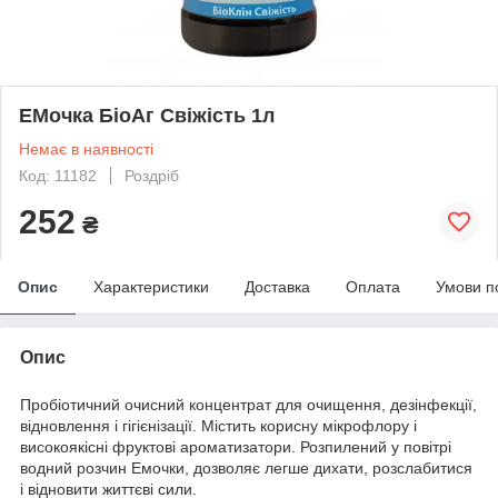
ЕМочка БіоАг Свіжість 1л
Немає в наявності
Код: 11182
Роздріб
252
₴
Опис
Характеристики
Доставка
Оплата
Умови п
Опис
Пробіотичний очисний концентрат для очищення, дезінфекції,
відновлення і гігієнізації. Містить корисну мікрофлору і
високоякісні фруктові ароматизатори.
Розпилений у повітрі
водний розчин Емочки, дозволяє легше дихати, розслабитися
і відновити життєві сили.