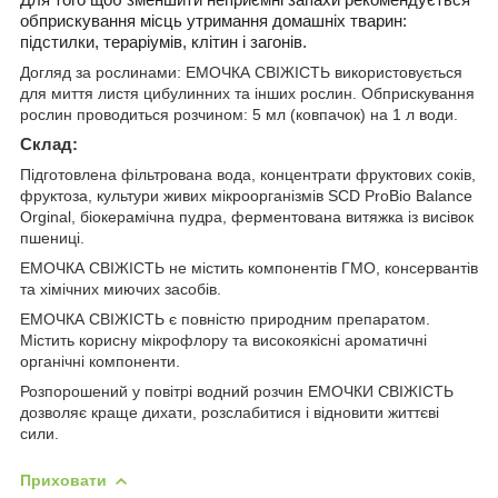
обприскування місць утримання домашніх тварин:
підстилки, тераріумів, клітин і загонів.
Догляд за рослинами: ЕМОЧКА СВІЖІСТЬ використовується
для миття листя цибулинних та інших рослин. Обприскування
рослин проводиться розчином: 5 мл (ковпачок) на 1 л води.
Склад:
Підготовлена фільтрована вода, концентрати фруктових соків,
фруктоза, культури живих мікроорганізмів SCD ProBio Balance
Orginal, біокерамічна пудра, ферментована витяжка із висівок
пшениці.
ЕМОЧКА СВІЖІСТЬ не містить компонентів ГМО, консервантів
та хімічних миючих засобів.
ЕМОЧКА СВІЖІСТЬ є повністю природним препаратом.
Містить корисну мікрофлору та високоякісні ароматичні
органічні компоненти.
Розпорошений у повітрі водний розчин ЕМОЧКИ СВІЖІСТЬ
дозволяє краще дихати, розслабитися і відновити життєві
сили.
Приховати