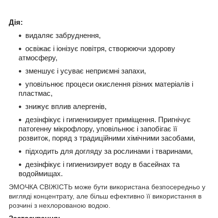
Дія:
видаляє забруднення,
освіжає і іонізує повітря, створюючи здорову
атмосферу,
зменшує і усуває неприємні запахи,
уповільнює процеси окислення різних матеріалів і
пластмас,
знижує вплив алергенів,
дезінфікує і гигиенизирует приміщення. Пригнічує
патогенну мікрофлору, уповільнює і запобігає її
розвиток, поряд з традиційними хімічними засобами,
підходить для догляду за рослинами і тваринами,
дезінфікує і гигиенизирует воду в басейнах та
водоймищах.
ЭМОЧКА СВІЖІСТЬ може бути використана безпосередньо у
вигляді концентрату, але більш ефективно її використання в
розчині з нехлорованою водою.