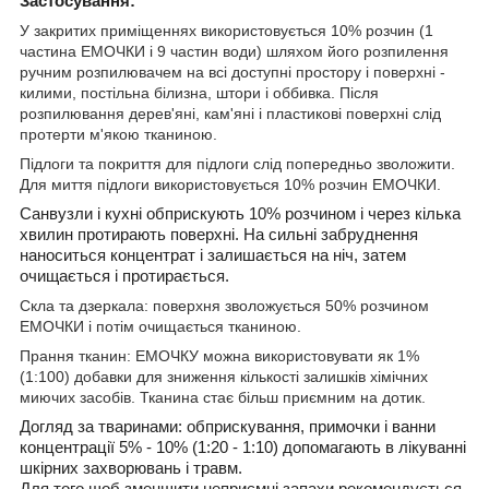
Застосування:
У закритих приміщеннях
використовується 10% розчин (1
частина ЕМОЧКИ і 9 частин води) шляхом його розпилення
ручним розпилювачем на всі доступні простору і поверхні -
килими, постільна білизна, штори і оббивка. Після
розпилювання дерев'яні, кам'яні і пластикові поверхні слід
протерти м'якою тканиною.
Підлоги та покриття для підлоги
слід попередньо зволожити.
Для миття підлоги використовується 10% розчин ЕМОЧКИ.
Санвузли і кухні
обприскують 10% розчином і через кілька
хвилин протирають поверхні. На сильні забруднення
наноситься концентрат і залишається на ніч, зате
м
очищається і протирається.
Скла та дзеркала:
поверхня зволожується 50% розчином
ЕМОЧКИ і потім очищається тканиною.
Прання тканин:
ЕМОЧКУ можна використовувати як 1%
(1:100) добавки для зниження кількості залишків хімічних
миючих засобів. Тканина стає більш приємним на дотик.
Догляд за тваринами:
обприскування, примочки і ванни
концентрації 5% - 10% (1:20 - 1:10) допомагають в лікуванні
шкірних захворювань і травм.
Для того щоб зменшити неприємні запахи рекомендується