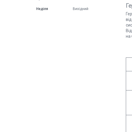
Ге
Неділя
Вихідний
Гер
ві
си
Ві
на 