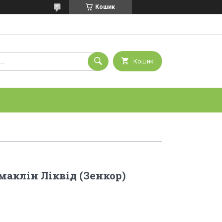
Кошик
Кошик
маклін Ліквід (Зенкор)