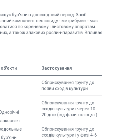
ищує бур'яни в довсходовий період. Засіб
овний компонент пестициду - метрибузин - має
рюватися по кореневому і листовому апаратам.
их, а також злакових рослин-паразитів. Впливає
 об'єкти
Застосування
Обприскування грунту до
появи сходів культури
Обприскування грунту до
сходів культури і через 10-
Однорічні
20 днів (від фази «олівця»)
лакоаые і
водольные
Обприскування грунту до
сходів культури і у фазі 4-6
бур'яни