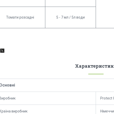
Томати розсадні
5 - 7 мл / 5л води
Характеристик
Основні
Виробник
Protect
Країна виробник
Німечч