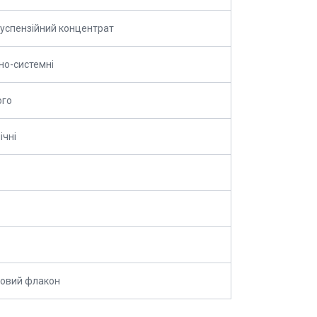
успензійний концентрат
но-системні
ого
ічні
ковий флакон