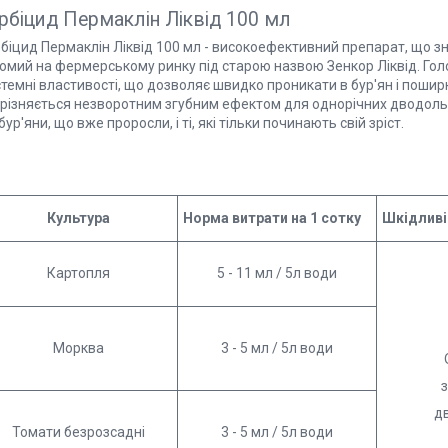
рбіцид Пермаклін Ліквід 100 мл
біцид Пермаклін Ліквід 100 мл - високоефективний препарат, що зн
домий на фермерському ринку під старою назвою Зенкор Ліквід. Гол
стемні властивості, що дозволяє швидко проникати в бур'ян і поши
дрізняється незворотним згубним ефектом для однорічних дводольн
бур'яни, що вже проросли, і ті, які тільки починають свій зріст.
Культура
Норма витрати на 1 сотку
Шкідливі
Картопля
5 - 11 мл / 5л води
Морква
3 - 5 мл / 5л води
з
д
Томати безрозсадні
3 - 5 мл / 5л води