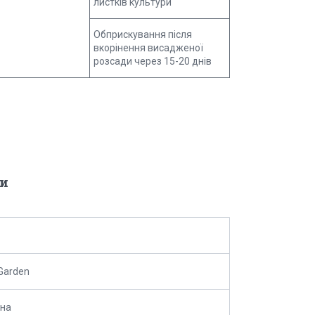
листків культури
Обприскування після
вкорінення висадженої
розсади через 15-20 днів
и
 Garden
ина