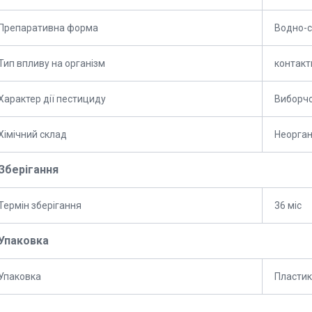
Препаративна форма
Водно-с
Тип впливу на організм
контакт
Характер дії пестициду
Виборч
Хімічний склад
Неорган
Зберігання
Термін зберігання
36 міс
Упаковка
Упаковка
Пласти