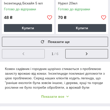
Інсектицид Біскайя 5 мл
Нурел 20мл
Готово до відправки
Готово до відправки
48
70
₴
₴
Купити
Купити
Показати ще
1
/ 6
Кожен садівник і городник щорічно стикається з проблемою
захисту врожаю від комах. Інсектициди покликані допомогти з
цією проблемою. Серед наших клієнтів ходить легенда, що
"раніше екологія була зовсім іншою, і дерева, кущі та городи
рослини не було потреби обробляти, а врожай були
стабільно великими!". Частково вони мають рацію. Але
Показати все
пов'язано це з безліччю чинників, серед яких такий занадто
великий термін як "екологія" не зовсім доречний. Наприклад,
однією з головних причин великої кількості шкідників і супутніх