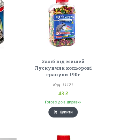
Засіб від мишей
Лускунчик кольорові
гранули 190г
11121
43 ₴
Готово до відправки
Купити