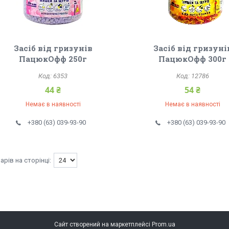
Засіб від гризунів
Засіб від гризуні
ПацюкОфф 250г
ПацюкОфф 300г
6353
12786
44 ₴
54 ₴
Немає в наявності
Немає в наявності
+380 (63) 039-93-90
+380 (63) 039-93-90
Сайт створений на маркетплейсі
Prom.ua