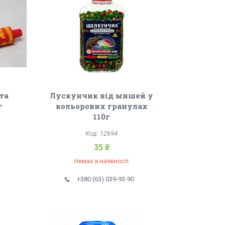
та
Лускунчик від мишей у
г
кольорових гранулах
110г
12694
35 ₴
Немає в наявності
+380 (63) 039-93-90