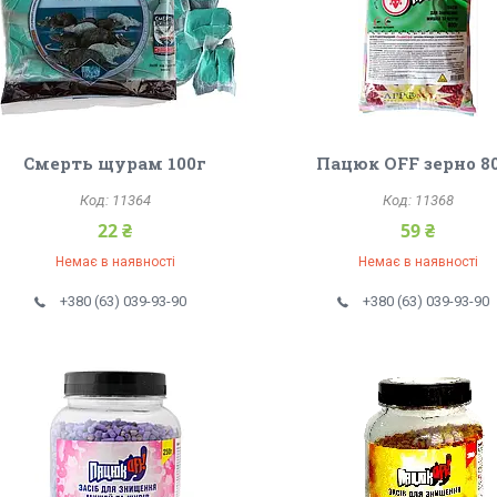
Смерть щурам 100г
Пацюк OFF зерно 8
11364
11368
22 ₴
59 ₴
Немає в наявності
Немає в наявності
+380 (63) 039-93-90
+380 (63) 039-93-90