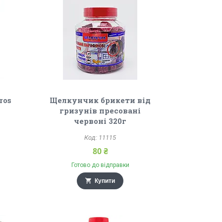
ros
Щелкунчик брикети від
гризунів пресовані
червоні 320г
11115
80 ₴
Готово до відправки
Купити