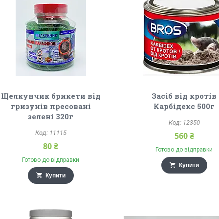
Щелкунчик брикети від
Засіб від кротів
гризунів пресовані
Карбідекс 500г
зелені 320г
12350
11115
560 ₴
80 ₴
Готово до відправки
Готово до відправки
Купити
Купити