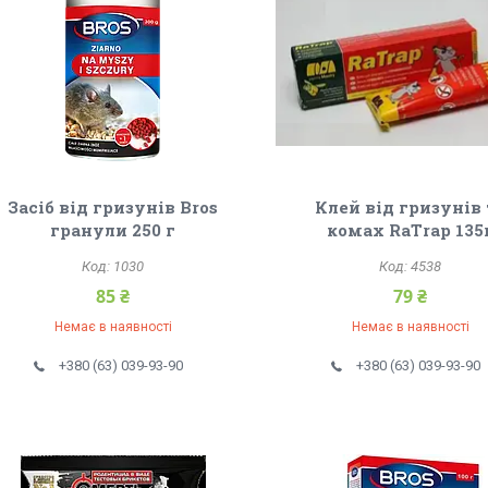
Засіб від гризунів Bros
Клей від гризунів 
гранули 250 г
комах RaTrap 135
1030
4538
85 ₴
79 ₴
Немає в наявності
Немає в наявності
+380 (63) 039-93-90
+380 (63) 039-93-90