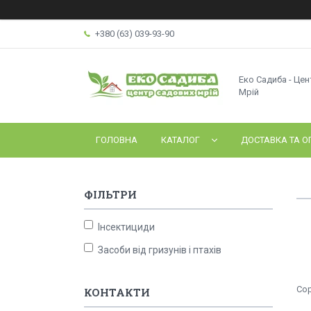
+380 (63) 039-93-90
Еко Садиба - Це
Мрій
ГОЛОВНА
КАТАЛОГ
ДОСТАВКА ТА О
ФІЛЬТРИ
Інсектициди
Засоби від гризунів і птахів
КОНТАКТИ