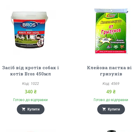
Засіб від кротів собак і
Клейова пастка в
котів Bros 450мл
гризунів
1022
4569
340 ₴
49 ₴
Готово до відправки
Готово до відправки
Купити
Купити