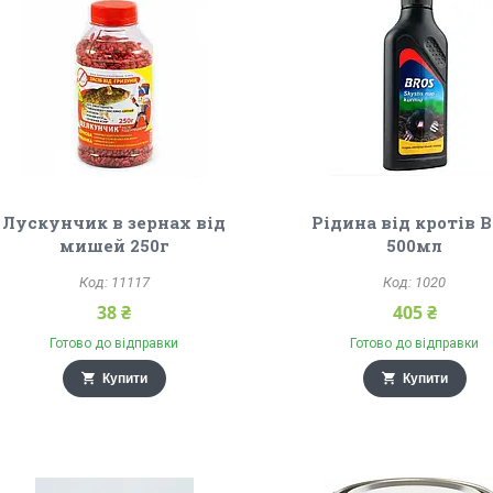
Лускунчик в зернах від
Рідина від кротів B
мишей 250г
500мл
11117
1020
38 ₴
405 ₴
Готово до відправки
Готово до відправки
Купити
Купити