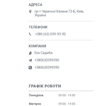
пр-т Червоної Калини 73-Б, Київ,
Україна
+380 (63) 039-93-90
Еко Садиба
+380630399390
+380630399390
ГРАФІК РОБОТИ
Понеділок
09:00
19:00
Вівторок
09:00
19:00