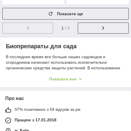
Показати ще
1
/ 3
Биопрепараты для сада
В последнее время все больше наших садоводов и
огородников начинают использовать исключительно
органические средства защиты растений. В использовании
биопрепаратов есть множество плюсов, главный из которых -
относительна безвредность для человека. Биопрепараты для
Показати все
защиты растений помогают бороться как с болезнями, так и
с вредителями. Например, Средства от колорадского жука,
такие как Актофит, прекрасно справляются со своей задачей.
Про нас
Также органические препараты широко используются для
борьбы с медведками, тлей, личинкой майского жука и т.д.
97% позитивних з 59 відгуків за рік
Против болезней: фитофтороза, монилиоза, мучнистой
росы, разных видов гнили.
Працює з 17.01.2018
В отличие от химии, органика часто имеет меньший срок
м. Київ