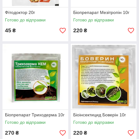
Фітодоктор 20г
Біопрепарат Мезітропін 10г
Готово до відправки
Готово до відправки
45
220
₴
₴
Біопрепарат Триходерма 10г
Біоінсектицид Боверін 10г
Готово до відправки
Готово до відправки
270
220
₴
₴