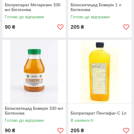
Біопрепарат Метаризин 330
Біоінсектицид Боверін 1 л
мл Біотехніка
Біотехніка
Готово до відправки
Готово до відправки
90
205
₴
₴
Біоінсектицид Боверін 330 мл
Біотехніка
Біопрепарат Пентафаг-С 1л
Готово до відправки
В наявності
90
205
₴
₴