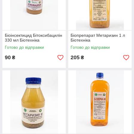
Біоінсектицид Бітоксибацилін
Біопрепарат Метаризин 1 л
330 мл Біотехніка
Біотехніка
Готово до відправки
Готово до відправки
90
205
₴
₴