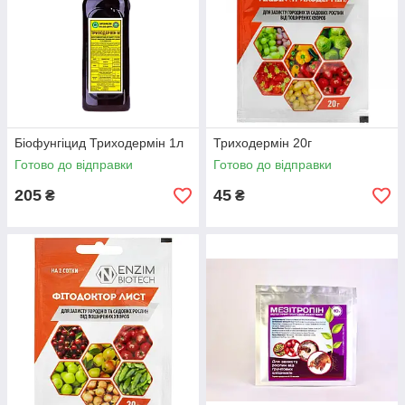
Біофунгіцид Триходермін 1л
Триходермін 20г
Готово до відправки
Готово до відправки
205
45
₴
₴