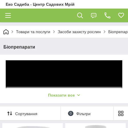
Еко Садиба - Центр Садових Мрій
Товари та послуги
Засоби захисту рослин
Біопрепар
Біопрепарати
Показати все
Сортування
0
Фільтри