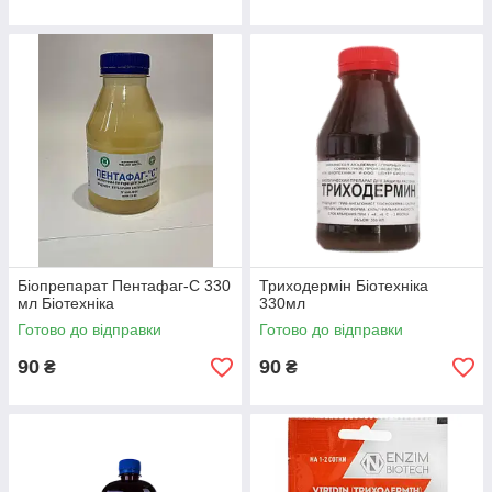
Біопрепарат Пентафаг-С 330
Триходермін Біотехніка
мл Біотехніка
330мл
Готово до відправки
Готово до відправки
90
90
₴
₴